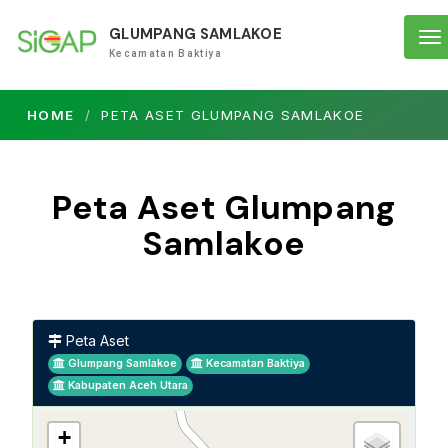
GLUMPANG SAMLAKOE
To
Kecamatan Baktiya
na
HOME
PETA ASET GLUMPANG SAMLAKOE
Peta Aset Glumpang
Samlakoe
Peta Aset
Glumpang Samlakoe
Kecamatan Baktiya
Kabupaten Aceh Utara
+