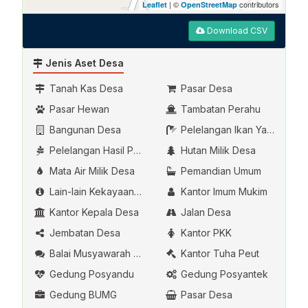
| ©
contributors
Leaflet
OpenStreetMap
Download CSV
Jenis Aset Desa
Tanah Kas Desa
Pasar Desa
Pasar Hewan
Tambatan Perahu
Bangunan Desa
Pelelangan Ikan Yang Dikelola Oleh Desa
Pelelangan Hasil Pertanian
Hutan Milik Desa
Mata Air Milik Desa
Pemandian Umum
Lain-lain Kekayaan Asli Desa
Kantor Imum Mukim
Kantor Kepala Desa
Jalan Desa
Jembatan Desa
Kantor PKK
Balai Musyawarah Desa
Kantor Tuha Peut
Gedung Posyandu
Gedung Posyantek
Gedung BUMG
Pasar Desa