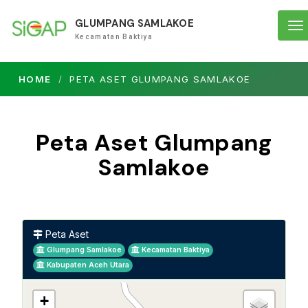
GLUMPANG SAMLAKOE
To
Kecamatan Baktiya
na
HOME
PETA ASET GLUMPANG SAMLAKOE
Peta Aset Glumpang
Samlakoe
Peta Aset
Glumpang Samlakoe
Kecamatan Baktiya
Kabupaten Aceh Utara
+