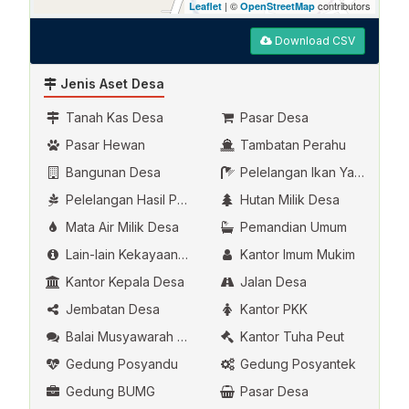
| ©
contributors
Leaflet
OpenStreetMap
Download CSV
Jenis Aset Desa
Tanah Kas Desa
Pasar Desa
Pasar Hewan
Tambatan Perahu
Bangunan Desa
Pelelangan Ikan Yang Dikelola Oleh Desa
Pelelangan Hasil Pertanian
Hutan Milik Desa
Mata Air Milik Desa
Pemandian Umum
Lain-lain Kekayaan Asli Desa
Kantor Imum Mukim
Kantor Kepala Desa
Jalan Desa
Jembatan Desa
Kantor PKK
Balai Musyawarah Desa
Kantor Tuha Peut
Gedung Posyandu
Gedung Posyantek
Gedung BUMG
Pasar Desa